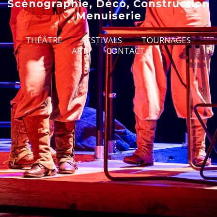
Scénographie, Déco, Construction
Menuiserie
THÉÂTRE
FESTIVALS
TOURNAGES
ART
CONTACT